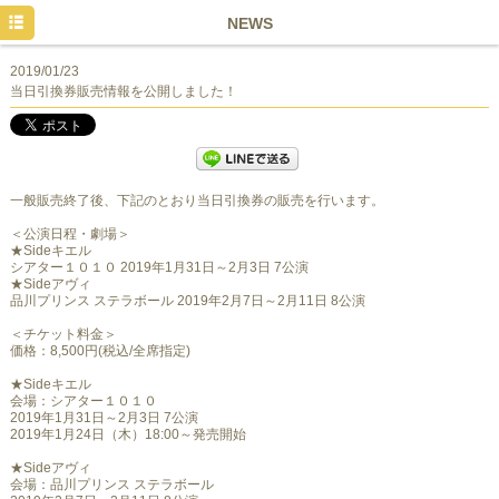
HOME
NEWS
NEWS
2019/01/23
当日引換券販売情報を公開しました！
TICKET&SCHEDULE
CAST&STAFF
MOVIE
一般販売終了後、下記のとおり当日引換券の販売を行います。
＜公演日程・劇場＞
GOODS
★Sideキエル
シアター１０１０ 2019年1月31日～2月3日 7公演
★Sideアヴィ
品川プリンス ステラボール 2019年2月7日～2月11日 8公演
＜チケット料金＞
価格：8,500円(税込/全席指定)
★Sideキエル
会場：シアター１０１０
2019年1月31日～2月3日 7公演
2019年1月24日（木）18:00～発売開始
★Sideアヴィ
会場：品川プリンス ステラボール