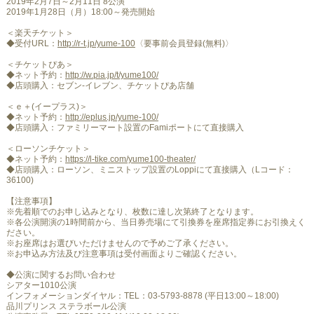
2019年2月7日～2月11日 8公演
2019年1月28日（月）18:00～発売開始
＜楽天チケット＞
◆受付URL：
http://r-t.jp/yume-100
〈要事前会員登録(無料)〉
＜チケットぴあ＞
◆ネット予約：
http://w.pia.jp/t/yume100/
◆店頭購入：セブン-イレブン、チケットぴあ店舗
＜ｅ＋(イープラス)＞
◆ネット予約：
http://eplus.jp/yume-100/
◆店頭購入：ファミリーマート設置のFamiポートにて直接購入
＜ローソンチケット＞
◆ネット予約：
https://l-tike.com/yume100-theater/
◆店頭購入：ローソン、ミニストップ設置のLoppiにて直接購入（Lコード：
36100)
【注意事項】
※先着順でのお申し込みとなり、枚数に達し次第終了となります。
※各公演開演の1時間前から、当日券売場にて引換券を座席指定券にお引換えく
ださい。
※お座席はお選びいただけませんので予めご了承ください。
※お申込み方法及び注意事項は受付画面よりご確認ください。
◆公演に関するお問い合わせ
シアター1010公演
インフォメーションダイヤル：TEL：03-5793-8878 (平日13:00～18:00)
品川プリンス ステラボール公演