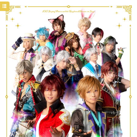
HOME
NEWS
TICKET&SCHEDULE
CAST&STAFF
MOVIE
GOODS