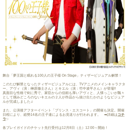
舞台「夢王国と眠れる100人の王子様 On Stage」ティザービジュアル解禁！
このたび解禁となったティザービジュアルには、TVアニメのメインキャラクタ
ー、アヴィ（演：榊原徹士さん）とキエル（演：竹中凌平さん）が登場!!
真面目な性格で剣に秀で、家臣からの信頼も厚いアヴィと、人懐っこいが飄々
として掴みどころのないキエルの２人が作品から抜け出たかのようなビジュア
ルが完成しました♫
また、公演後アフターイベント「プリンス・エスコート」の開催も決定。開催
日程により、総勢14名の王子達によるお見送りが行われます。 ➡詳細は
コチ
ラ
✨
各プレイガイドのチケット先行受付は12月8日（土）12:00～開始！